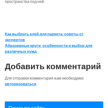
пространства под ней.
Навигация
Как выбрать клей для паркета: советы от
экспертов
по
Абразивные круги: особенности и выбор для
записям
различных нужд
Добавить комментарий
Для отправки комментария вам необходимо
авторизоваться
.