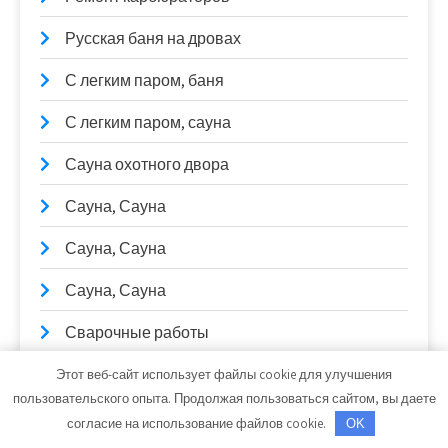
Русская баня на дровах
С легким паром, баня
С легким паром, сауна
Сауна охотного двора
Сауна, Сауна
Сауна, Сауна
Сауна, Сауна
Сварочные работы
СибТракСкан, официальный дистрибьютор
Этот веб-сайт использует файлы cookie для улучшения
DongFeng, официальный дилер Scania, Daewoo,
пользовательского опыта. Продолжая пользоваться сайтом, вы даете
Sitrak
согласие на использование файлов cookie.
OK