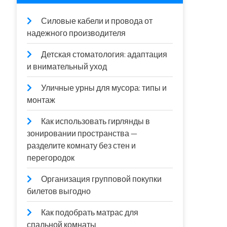
Силовые кабели и провода от
надежного производителя
Детская стоматология: адаптация
и внимательный уход
Уличные урны для мусора: типы и
монтаж
Как использовать гирлянды в
зонировании пространства —
разделите комнату без стен и
перегородок
Организация групповой покупки
билетов выгодно
Как подобрать матрас для
спальной комнаты