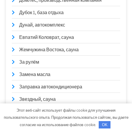
ДомЛес, производственная компания
Дубок 1, база отдыха
Дунай, автокомплекс
Евпатий Коловрат, сауна
Жемчужина Востока, сауна
За рулём
Замена масла
Заправка автокондиционера
Звездный, сауна
Этот веб-сайт использует файлы cookie для улучшения
Здоровье, баня
пользовательского опыта. Продолжая пользоваться сайтом, вы даете
Здравствуйте, оздоровительно-
согласие на использование файлов cookie.
OK
развлекательный центр