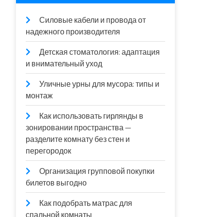
Силовые кабели и провода от
надежного производителя
Детская стоматология: адаптация
и внимательный уход
Уличные урны для мусора: типы и
монтаж
Как использовать гирлянды в
зонировании пространства —
разделите комнату без стен и
перегородок
Организация групповой покупки
билетов выгодно
Как подобрать матрас для
спальной комнаты