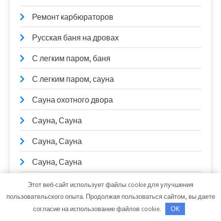
Ремонт карбюраторов
Русская баня на дровах
С легким паром, баня
С легким паром, сауна
Сауна охотного двора
Сауна, Сауна
Сауна, Сауна
Сауна, Сауна
Сварочные работы
Этот веб-сайт использует файлы cookie для улучшения
пользовательского опыта. Продолжая пользоваться сайтом, вы даете
СибТракСкан, официальный дистрибьютор
согласие на использование файлов cookie.
OK
DongFeng, официальный дилер Scania, Daewoo,