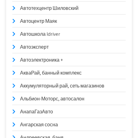
Автотехцентр Шиловский
Автоцентр Маяк
Автошкола Idriver
Автоэксперт
Автоэлектроника +
АкваРай, банный комплекс
Аккумуляторный рай, сеть магазинов
Альбион-Моторс, автосалон
АнапаГазАвто
Ангарская сосна
Андреевская, баня