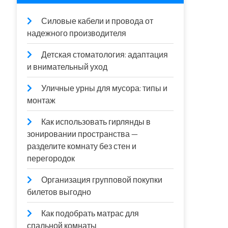
Силовые кабели и провода от
надежного производителя
Детская стоматология: адаптация
и внимательный уход
Уличные урны для мусора: типы и
монтаж
Как использовать гирлянды в
зонировании пространства —
разделите комнату без стен и
перегородок
Организация групповой покупки
билетов выгодно
Как подобрать матрас для
спальной комнаты