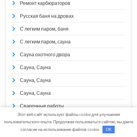
Ремонт карбюраторов
Русская баня на дровах
С легким паром, баня
С легким паром, сауна
Сауна охотного двора
Сауна, Сауна
Сауна, Сауна
Сауна, Сауна
Сварочные работы
Этот веб-сайт использует файлы cookie для улучшения
СибТракСкан, официальный дистрибьютор
пользовательского опыта. Продолжая пользоваться сайтом, вы даете
DongFeng, официальный дилер Scania, Daewoo,
согласие на использование файлов cookie.
OK
Sitrak