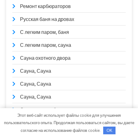
Ремонт карбюраторов
Русская баня на дровах
С легким паром, баня
С легким паром, сауна
Сауна охотного двора
Сауна, Сауна
Сауна, Сауна
Сауна, Сауна
Сварочные работы
Этот веб-сайт использует файлы cookie для улучшения
СибТракСкан, официальный дистрибьютор
пользовательского опыта. Продолжая пользоваться сайтом, вы даете
DongFeng, официальный дилер Scania, Daewoo,
согласие на использование файлов cookie.
OK
Sitrak