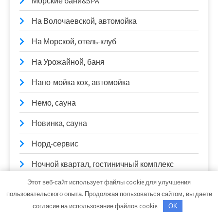
Морские бани&SPA
На Волочаевской, автомойка
На Морской, отель-клуб
На Урожайной, баня
Нано-мойка кох, автомойка
Немо, сауна
Новинка, сауна
Норд-сервис
Ночной квартал, гостиничный комплекс
Этот веб-сайт использует файлы cookie для улучшения
НПА
пользовательского опыта. Продолжая пользоваться сайтом, вы даете
Общественная баня на дровах,
согласие на использование файлов cookie.
OK
Общественная баня на дровах