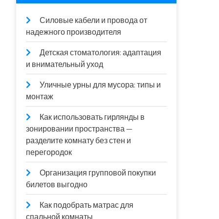
Силовые кабели и провода от
надежного производителя
Детская стоматология: адаптация
и внимательный уход
Уличные урны для мусора: типы и
монтаж
Как использовать гирлянды в
зонировании пространства —
разделите комнату без стен и
перегородок
Организация групповой покупки
билетов выгодно
Как подобрать матрас для
спальной комнаты