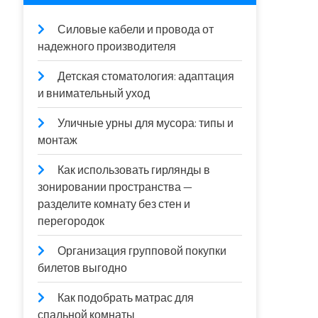
Силовые кабели и провода от
надежного производителя
Детская стоматология: адаптация
и внимательный уход
Уличные урны для мусора: типы и
монтаж
Как использовать гирлянды в
зонировании пространства —
разделите комнату без стен и
перегородок
Организация групповой покупки
билетов выгодно
Как подобрать матрас для
спальной комнаты