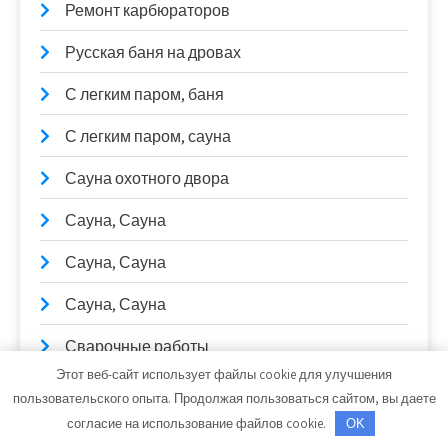
Ремонт карбюраторов
Русская баня на дровах
С легким паром, баня
С легким паром, сауна
Сауна охотного двора
Сауна, Сауна
Сауна, Сауна
Сауна, Сауна
Сварочные работы
Этот веб-сайт использует файлы cookie для улучшения
СибТракСкан, официальный дистрибьютор
пользовательского опыта. Продолжая пользоваться сайтом, вы даете
DongFeng, официальный дилер Scania, Daewoo,
согласие на использование файлов cookie.
OK
Sitrak