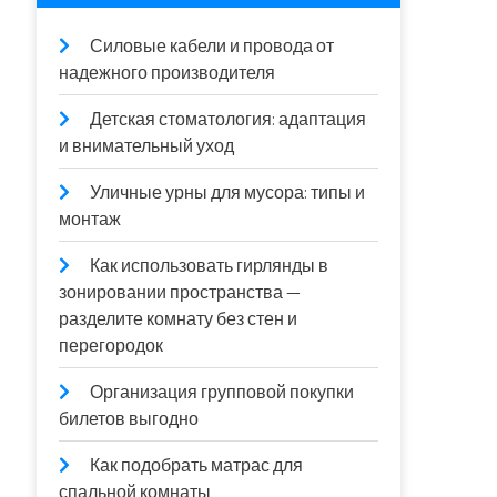
Силовые кабели и провода от
надежного производителя
Детская стоматология: адаптация
и внимательный уход
Уличные урны для мусора: типы и
монтаж
Как использовать гирлянды в
зонировании пространства —
разделите комнату без стен и
перегородок
Организация групповой покупки
билетов выгодно
Как подобрать матрас для
спальной комнаты