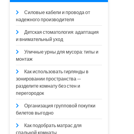
Силовые кабели и провода от
надежного производителя
Детская стоматология: адаптация
и внимательный уход
Уличные урны для мусора: типы и
монтаж
Как использовать гирлянды в
зонировании пространства —
разделите комнату без стен и
перегородок
Организация групповой покупки
билетов выгодно
Как подобрать матрас для
спальной комнаты