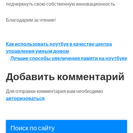
подчеркнуть свою собственную инновационность.
Благодарим за чтение!
Навигация
Как использовать ноутбук в качестве центра
управления умным домом
по
Лучшие способы увеличения памяти на ноутбуке
записям
Добавить комментарий
Для отправки комментария вам необходимо
авторизоваться
.
Поиск по сайту