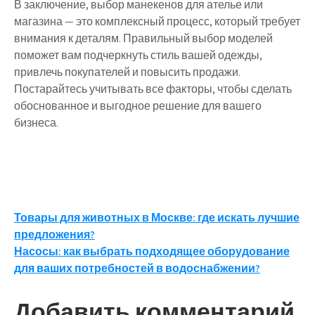
В заключение, выбор манекенов для ателье или
магазина — это комплексный процесс, который требует
внимания к деталям. Правильный выбор моделей
поможет вам подчеркнуть стиль вашей одежды,
привлечь покупателей и повысить продажи.
Постарайтесь учитывать все факторы, чтобы сделать
обоснованное и выгодное решение для вашего
бизнеса.
Навигация
Товары для животных в Москве: где искать лучшие
предложения?
по
Насосы: как выбрать подходящее оборудование
записям
для ваших потребностей в водоснабжении?
Добавить комментарий