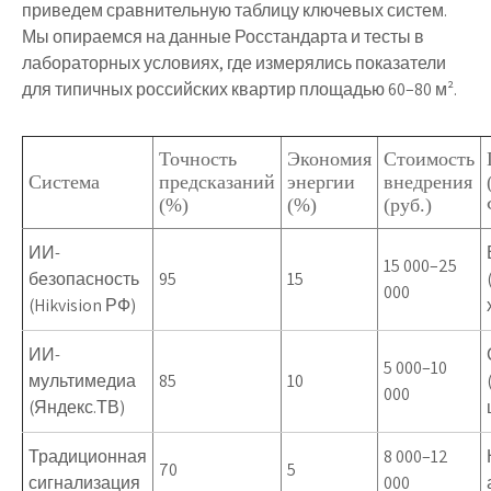
приведем сравнительную таблицу ключевых систем.
Мы опираемся на данные Росстандарта и тесты в
лабораторных условиях, где измерялись показатели
для типичных российских квартир площадью 60–80 м².
Точность
Экономия
Стоимость
Система
предсказаний
энергии
внедрения
(%)
(%)
(руб.)
ИИ-
15 000–25
безопасность
95
15
000
(Hikvision РФ)
ИИ-
5 000–10
мультимедиа
85
10
000
(Яндекс.ТВ)
Традиционная
8 000–12
70
5
сигнализация
000