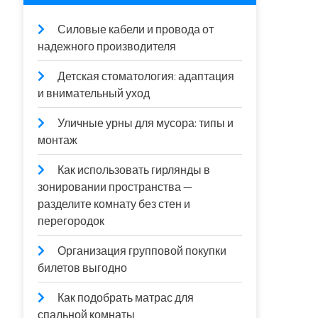
Силовые кабели и провода от
надежного производителя
Детская стоматология: адаптация
и внимательный уход
Уличные урны для мусора: типы и
монтаж
Как использовать гирлянды в
зонировании пространства —
разделите комнату без стен и
перегородок
Организация групповой покупки
билетов выгодно
Как подобрать матрас для
спальной комнаты